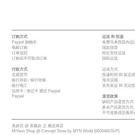
订购方式
运送 和 投递
Paypal
购物车
免费马来西亚内运
电邮订购
现款现货
订单追踪
特定安排运送
订购后不可取消订单
国际运送
付款方式
运送方式
交易货币
投递时间 和 装运
银行存款 / 银行转账
海关议题
银行电汇
丢失装运 和 无法
信用卡 / 借记卡 通过
Paypal
Paypal
退货政策
缺陷产品退货方式
多余产品退货方式
不可改换或交换所
美妍店 @
美颖欢
之 概念商店
MiYeon Shop @
Concept Store by MYN World
(002046570-P)