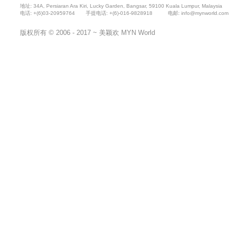
地址: 34A, Persiaran Ara Kiri, Lucky Garden, Bangsar, 59100 Kuala Lumpur, Malaysia
电话: +(6)03-20959764 手提电话: +(6)-016-9828918 电邮: info@mynworld.
版权所有 © 2006 - 2017 ~
美颖欢
MYN World